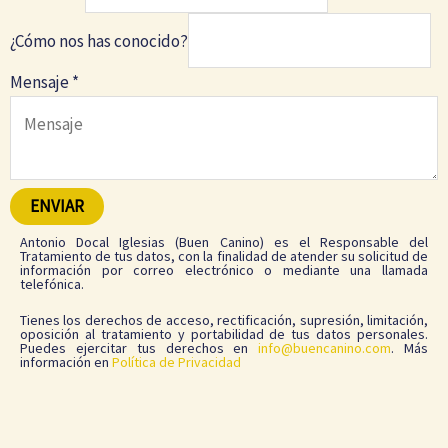
¿Cómo nos has conocido?
c
Mensaje
*
o
n
o
c
ENVIAR
i
Antonio Docal Iglesias (Buen Canino) es el Responsable del
d
Tratamiento de tus datos, con la finalidad de atender su solicitud de
información por correo electrónico o mediante una llamada
o
telefónica.
?
Tienes los derechos de acceso, rectificación, supresión, limitación,
¿
oposición al tratamiento y portabilidad de tus datos personales.
Puedes ejercitar tus derechos en
info@buencanino.com
. Más
C
información en
Política de Privacidad
ó
m
o