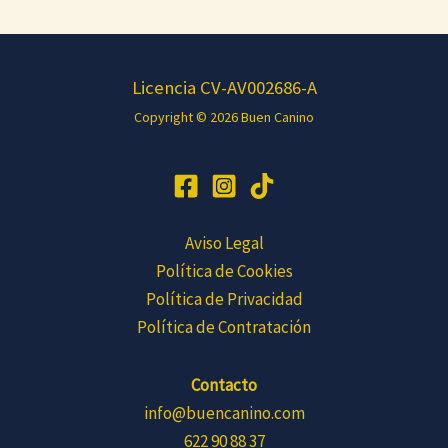
E
m
a
Licencia CV-AV002686-A
i
Copyright © 2026 Buen Canino
l
Aviso Legal
Política de Cookies
Política de Privacidad
Política de Contratación
Contacto
info@buencanino.com
622 90 88 37