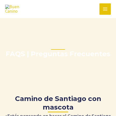
Ir
MAIN
al
MEN
contenido
FAQS | Preguntas Frecuentes
Buen Canino
Camino de Santiago con
mascota
¿Estás pensando en hacer el Camino de Santiago